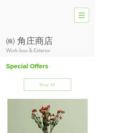
㈱ 角庄商店
​Work-box & Exterior
Special Offers
Shop All