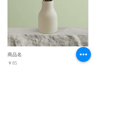
商品名
商品名
価格
価格
￥85
￥20
カートに追加する
管理者ログイン